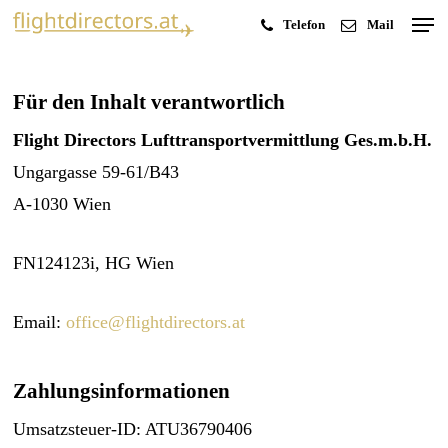
Men
Skip
Telefon
Mail
to
Close
main
Menu
Für den Inhalt verantwortlich
content
Flight Directors Lufttransportvermittlung Ges.m.b.H.
Ungargasse 59-61/B43
A-1030 Wien
FN124123i, HG Wien
Email:
office@flightdirectors.at
Zahlungsinformationen
Umsatzsteuer-ID: ATU36790406